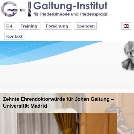
G-I
Training
Forschung
Spenden
Kontakt
Zehnte Ehrendoktorwürde für Johan Galtung –
Universität Madrid