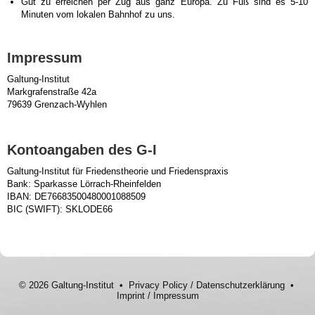
Gut zu erreichen per Zug aus ganz Europa. Zu Fuß sind es 5-10
Minuten vom lokalen Bahnhof zu uns.
Impressum
Galtung-Institut
Markgrafenstraße 42a
79639 Grenzach-Wyhlen
Kontoangaben des G-I
Galtung-Institut für Friedenstheorie und Friedenspraxis
Bank: Sparkasse Lörrach-Rheinfelden
IBAN: DE76683500480001088509
BIC (SWIFT): SKLODE66
© 2026 Galtung-Institut •
Privacy Policy
/
Datenschutzerklärung
•
Imprint
/
Impressum