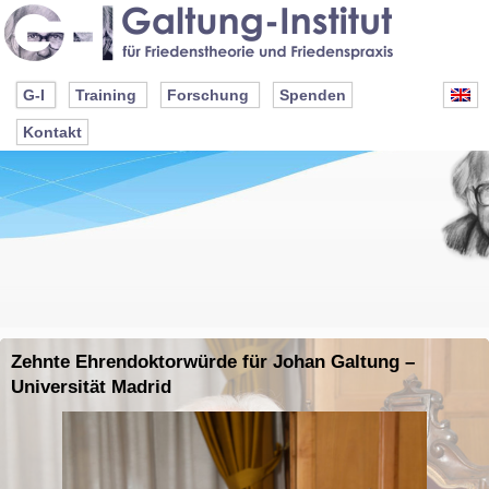
G-I
Training
Forschung
Spenden
Kontakt
Zehnte Ehrendoktorwürde für Johan Galtung –
Universität Madrid