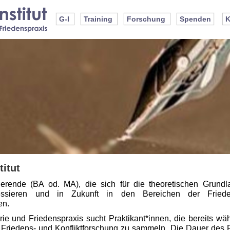
G-I
Training
Forschung
Spenden
K
itut
dierende (BA od. MA), die sich für die theoretischen Grun
eressieren und in Zukunft in den Bereichen der Friede
en.
orie und Friedenspraxis sucht Praktikant*innen, die bereits w
r Friedens- und Konfliktforschung zu sammeln. Die Dauer des 