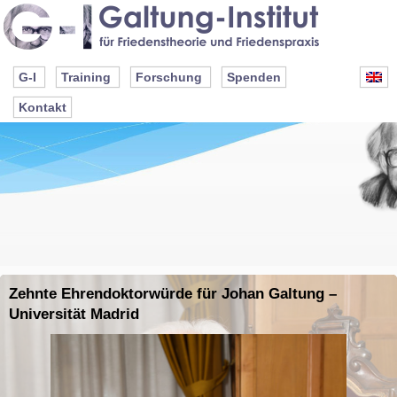
G-I
Training
Forschung
Spenden
Kontakt
Zehnte Ehrendoktorwürde für Johan Galtung –
Universität Madrid