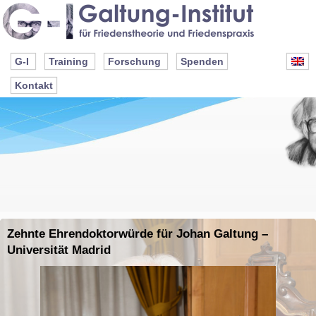
G-I
Training
Forschung
Spenden
Kontakt
Zehnte Ehrendoktorwürde für Johan Galtung –
Universität Madrid