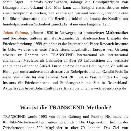
somit Ärger – niemals verschwinden, solange die Grundprinzipien von
Lösungen nicht bekannt sind. Man kann zum Beispiel etwas abtreten oder
einen Kompromiss machen, man kann sagen, wir sind versöhnt, aber ohne eine
Konflikttransformation, die alle Beteiligte inkludiert, kommt der Konflikt mit
hundertprozentiger Sicherheit zurück. Es ist nur eine Frage der Zeit.
Johan Galtung
,
geboren 1930 in Norwegen, ist promovierter Mathematiker
und Soziologe. Galtung gilt als Begründer der akademischen Disziplin der
Friedensforschung. 1959 gründete er das International Peace Research Institute
in Oslo, welches das erste Friedensforschungsinstitut Europas war. Galtung
arbeitet im Rahmen von TRANSCEND International als international
anerkannter Mediator, als Lehrender an über 30 Universitäten und verfasste
zahlreiche Bücher und Artikel. Für seine Arbeit erhielt Galtung eine Vielzahl an
Ehrungen, unter anderem den alternativen Nobelpreis und den Gandhi-Preis für
seine Verdienste für den Frieden. Seit 2011 ist er Präsident des Galtung-
Instituts für Friedenstheorie und Friedenspraxis mit Sitz in Deutschland.
Aktuelles zur Arbeit Johan Galtungs erfahren Sie unter: www.friedenspraxis.de
Was ist die TRANSCEND-Methode?
TRANSCEND wurde 1993 von Johan Galtung und Fumiko Nishimura als
Konflikt-Mediations-Organisation gegründet. Die Organisation hat in der
Zwischenzeit über 500 Mitglieder in über 70 Ländern. Das Ziel von