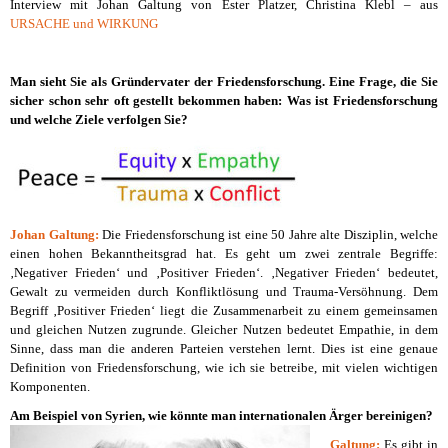
Interview mit Johan Galtung von Ester Platzer, Christina Klebl – aus
URSACHE und WIRKUNG
Man sieht Sie als Gründervater der Friedensforschung. Eine Frage, die Sie
sicher schon sehr oft gestellt bekommen haben: Was ist Friedensforschung
und welche Ziele verfolgen Sie?
Johan Galtung:
Die Friedensforschung ist eine 50 Jahre alte Disziplin, welche
einen hohen Bekanntheitsgrad hat. Es geht um zwei zentrale Begriffe:
‚Negativer Frieden‘ und ‚Positiver Frieden‘. ‚Negativer Frieden‘ bedeutet,
Gewalt zu vermeiden durch Konfliktlösung und Trauma-Versöhnung. Dem
Begriff ‚Positiver Frieden‘ liegt die Zusammenarbeit zu einem gemeinsamen
und gleichen Nutzen zugrunde. Gleicher Nutzen bedeutet Empathie, in dem
Sinne, dass man die anderen Parteien verstehen lernt. Dies ist eine genaue
Definition von Friedensforschung, wie ich sie betreibe, mit vielen wichtigen
Komponenten.
Am Beispiel von Syrien, wie könnte man internationalen Ärge
r bereinigen?
Galtung:
Es gibt in