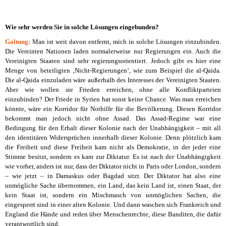
Wie sehr werden Sie in solche Lösungen eingebunden?
Galtung:
Man ist weit davon entfernt, mich in solche Lösungen einzubinden.
Die Vereinten Nationen laden normalerweise nur Regierungen ein. Auch die
Vereinigten Staaten sind sehr regierungsorientiert. Jedoch gibt es hier eine
Menge von beteiligten ‚Nicht-Regierungen‘, wie zum Beispiel die al-Qaida.
Die al-Qaida einzuladen wäre außerhalb des Interesses der Vereinigten Staaten.
Aber wie wollen sie Frieden erreichen, ohne alle Konfliktparteien
einzubinden? Der Friede in Syrien hat sonst keine Chance. Was man erreichen
könnte, wäre ein Korridor für Nothilfe für die Bevölkerung. Diesen Korridor
bekommt man jedoch nicht ohne Assad. Das Assad-Regime war eine
Bedingung für den Erhalt dieser Kolonie nach der Unabhängigkeit – mit all
den identitären Widersprüchen innerhalb dieser Kolonie. Denn plötzlich kam
die Freiheit und diese Freiheit kam nicht als Demokratie, in der jeder eine
Stimme besitzt, sondern es kam zur Diktatur. Es ist nach der Unabhängigkeit
wie vorher, anders ist nur, dass der Diktator nicht in Paris oder London, sondern
– wie jetzt – in Damaskus oder Bagdad sitzt. Der Diktator hat also eine
unmögliche Sache übernommen, ein Land, das kein Land ist, einen Staat, der
kein Staat ist, sondern ein Mischmasch von unmöglichen Sachen, die
eingesperrt sind in einer alten Kolonie. Und dann waschen sich Frankreich und
England die Hände und reden über Menschenrechte, diese Banditen, die dafür
verantwortlich sind.