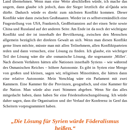
Land übernehmen. Wenn man eine Wette abschließen würde, ich mache das
ungern, dann glaube ich jedoch, dass der Sieger letztlich die al-Qaida sein
dürfte. Dadurch würde es direkt zum nächsten Konflikt kommen. Dieser
Konflikt wäre dann zwischen Großstaaten. Wieder ist es selbstverständlich eine
Fragestellung von USA, Frankreich, Großbritannien auf der einen Seite sowie
China und Russland auf der anderen Seite. Am Ende ist da noch der wichtigste
Konflikt und der ist innerhalb der Bevölkerung, zwischen den Menschen
allgemein bezüglich der direkten Gewalt an sich. Wenn man diesen Konflikt
gerne lösen möchte, müsste man mit allen Teilnehmern, allen Konfliktparteien
reden und dann versuchen, eine Lösung zu finden. Ich glaube, ein wichtiger
Teil der Lösung wäre die alte osmanische Lösung, die sogenannte ‚Millet‘.
Nach diesem Verfahren hätten alle Nationen innerhalb Syriens – wie während
des Osmanischen Reiches – höhere Autonomie. Es gibt in Syrien eine Menge
von großen und kleinen, sagen wir, religiösen Minoritäten, die hätten dann
eine relative Autonomie. Mein Vorschlag wäre ein Parlament mit zwei
Kammern. Eine Kammer für die Provinzen, geografisch, und eine Kammer für
die Nation. Man würde also zwei Stimmen abgeben. Wenn Sie das alles
mitgedacht haben, dann haben Sie eine Friedensforschungslösung. Ich würde
daher sagen, dass die Organisation und der Verlauf der Konferenz in Genf das
Scheitern vorprogrammiert haben.
„Die Lösung für Syrien würde Föderalismus
heißen.“