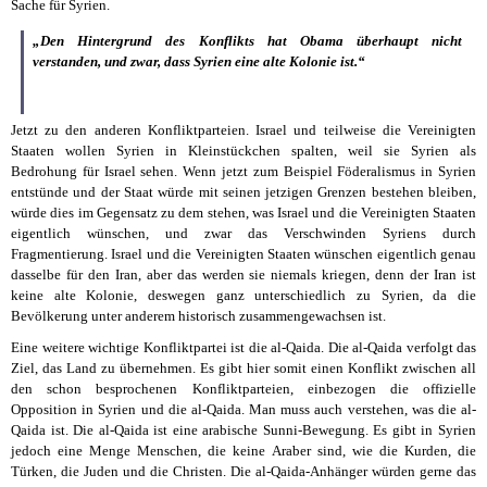
Sache für Syrien.
„Den Hintergrund des Konflikts hat Obama überhaupt nicht
verstanden, und zwar, dass Syrien eine alte Kolonie ist.“
Jetzt zu den anderen Konfliktparteien. Israel und teilweise die Vereinigten
Staaten wollen Syrien in Kleinstückchen spalten, weil sie Syrien als
Bedrohung für Israel sehen. Wenn jetzt zum Beispiel Föderalismus in Syrien
entstünde und der Staat würde mit seinen jetzigen Grenzen bestehen bleiben,
würde dies im Gegensatz zu dem stehen, was Israel und die Vereinigten Staaten
eigentlich wünschen, und zwar das Verschwinden Syriens durch
Fragmentierung. Israel und die Vereinigten Staaten wünschen eigentlich genau
dasselbe für den Iran, aber das werden sie niemals kriegen, denn der Iran ist
keine alte Kolonie, deswegen ganz unterschiedlich zu Syrien, da die
Bevölkerung unter anderem historisch zusammengewachsen ist.
Eine weitere wichtige Konfliktpartei ist die al-Qaida. Die al-Qaida verfolgt das
Ziel, das Land zu übernehmen. Es gibt hier somit einen Konflikt zwischen all
den schon besprochenen Konfliktparteien, einbezogen die offizielle
Opposition in Syrien und die al-Qaida. Man muss auch verstehen, was die al-
Qaida ist. Die al-Qaida ist eine arabische Sunni-Bewegung. Es gibt in Syrien
jedoch eine Menge Menschen, die keine Araber sind, wie die Kurden, die
Türken, die Juden und die Christen. Die al-Qaida-Anhänger würden gerne das