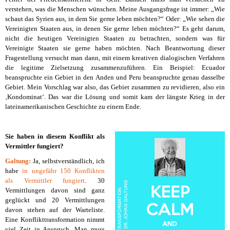
verstehen, was die Menschen wünschen. Meine Ausgangsfrage ist immer: „Wie
schaut das Syrien aus, in dem Sie gerne leben möchten?“ Oder: „Wie sehen die
Vereinigten Staaten aus, in denen Sie gerne leben möchten?“ Es geht darum,
nicht die heutigen Vereinigten Staaten zu betrachten, sondern was für
Vereinigte Staaten sie gerne haben möchten. Nach Beantwortung dieser
Fragestellung versucht man dann, mit einem kreativen dialogischen Verfahren
die legitime Zielsetzung zusammenzuführen. Ein Beispiel: Ecuador
beanspruchte ein Gebiet in den Anden und Peru beanspruchte genau dasselbe
Gebiet. Mein Vorschlag war also, das Gebiet zusammen zu revidieren, also ein
‚Kondominat‘. Das war die Lösung und somit kam der längste Krieg in der
lateinamerikanischen Geschichte zu einem Ende.
Sie haben in diesem Konflikt als
Vermittler fungiert?
Galtung:
Ja, selbstverständlich, ich
habe
in ungefähr 150 Konflikten
als Vermittler fungiert
. 30
Vermittlungen davon sind ganz
geglückt und 20 Vermittlungen
davon stehen auf der Warteliste.
Eine Konflikttransformation nimmt
viel Zeit in Anspruch. Man muss